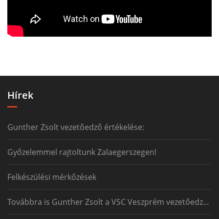
Hírek
Gunther Zsolt vezetőedző értékelése:
Győzelemmel rajtoltunk Zalaegerszegen!
Felkészülési mérkőzések
Továbbra is Gunther Zsolt a VSC Veszprém vezetőedzője