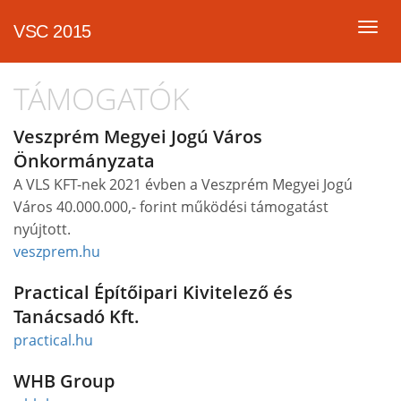
Togg
VSC 2015
navi
TÁMOGATÓK
Veszprém Megyei Jogú Város
Önkormányzata
A VLS KFT-nek 2021 évben a Veszprém Megyei Jogú
Város 40.000.000,- forint működési támogatást
nyújtott.
veszprem.hu
Practical Építőipari Kivitelező és
Tanácsadó Kft.
practical.hu
WHB Group